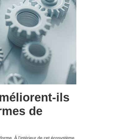
éliorent-ils
ormes de
forme. À l'intérieur de cet écosystème,