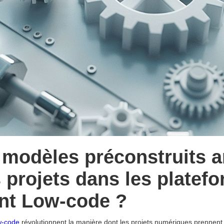
modèles préconstruits am
s projets dans les platef
nt Low-code ?
w-code
révolutionnent la manière dont les projets numériques prennent 