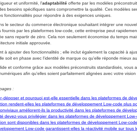
gueur et uniformité, l'
adaptabilité
offerte par les modèles préconstrui
 des besoins spécifiques sans compromettre la qualité. Ces modèles serv
des fonctionnalités pour répondre à des exigences uniques.
s le secteur du commerce électronique souhaitant intégrer une nouvelle
fournis par les plateformes low-code, cette entreprise peut rapidemen
isée sans repartir de zéro. Cela non seulement économise du temps mai
itecture initiale approuvée.
t à ajouter des fonctionnalités ; elle inclut également la capacité à aju
lle soit en phase avec l'identité de marque ou qu'elle réponde mieux 
olide et conforme grâce aux modèles préconstruits standardisés, vous a
numériques afin qu'elles soient parfaitement alignées avec votre vision 
pages :
ser-déposer et pourquoi est-elle essentielle dans les plateformes de d
tion rendent-elles les plateformes de développement Low-code plus po
nviviaux améliorent-ils la productivité dans les plateformes de déve
rité devez-vous privilégier dans les plateformes de développement Low
tion sont disponibles dans les plateformes de développement Low-code 
loppement Low-code garantissent-elles la réactivité mobile sur tous l