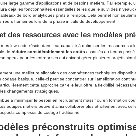
une large gamme d'applications et de besoins métiers. Par exemple, u
lura déjà les fonctionnalités essentielles telles que le suivi des niveaux d
ableaux de bord analytiques prêts à l'emploi. Cela permet non seulem
erreurs humaines lors de la phase initiale du développement.
et des ressources avec les modèles pré
formes low-code réside dans leur capacité à optimiser les ressources al
ible de
réduire considérablement les coûts
associés au temps passé 
vantageux pour les entreprises qui doivent gérer plusieurs projets simu
ement une meilleure allocation des compétences techniques disponibles
le codage basique, celle-ci peut se concentrer sur l'amélioration continu
rticulièrement cette approche car elle leur offre la flexibilité nécessai
u des changements stratégiques.
tribue à minimiser le besoin en recrutement massif ou en formation coû
s équipes métiers peuvent ainsi collaborer plus étroitement avec celle
s aspects complexes du codage traditionnel.
èles préconstruits optimise