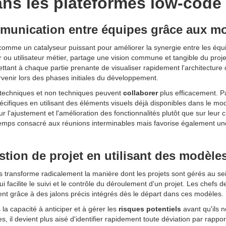
ans les plateformes low-code
ommunication entre équipes grâce aux m
comme un catalyseur puissant pour améliorer la synergie entre les équ
 ou utilisateur métier, partage une vision commune et tangible du proj
ettant à chaque partie prenante de visualiser rapidement l'architecture d
venir lors des phases initiales du développement.
 techniques et non techniques peuvent
collaborer
plus efficacement. Pa
pécifiques en utilisant des éléments visuels déjà disponibles dans le m
l'ajustement et l'amélioration des fonctionnalités plutôt que sur leur c
temps consacré aux réunions interminables mais favorise également une
stion de projet en utilisant des modèle
 transforme radicalement la manière dont les projets sont gérés au s
qui facilite le suivi et le contrôle du déroulement d'un projet. Les chefs 
ent grâce à des jalons précis intégrés dès le départ dans ces modèles.
la capacité à anticiper et à gérer les
risques potentiels
avant qu'ils 
 il devient plus aisé d'identifier rapidement toute déviation par rapport