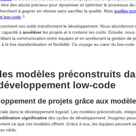
 être des atouts précieux pour dynamiser et optimiser le processus d
erchent à gagner en vitesse sans sacrifier la qualité. Mais
quelles son
nt low-code
?
 comment ces outils transforment le développement. Nous aborderons d
r capacité à
accélérer
les projets et à contenir les coûts. Ensuite, nous
acilitant la communication entre équipes et en améliorant la gestion de p
nt à la fois standardisation et flexibilité. Ce voyage au cœur du low-c
es modèles préconstruits da
 développement low-code
loppement de projets grâce aux modèle
uciale dans le développement logiciel. Les modèles préconstruits, intég
célération significative
des cycles de développement. Imaginez pouv
tement ce que ces modèles offrent. Grâce à eux, les équipes peuvent se
ex nihilo.