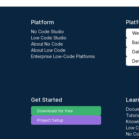
Platform
Plat
No Code Studio
Web
Low Code Studio
Ba
About No Code
About Low Code
Dat
Enterprise Low-Code Platforms
De
Get Started
Lear
Docum
Download for free
Tutori
Project Setup
Knowl
Low C
No Co