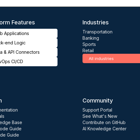
form Features
Industries
Transportation
 Applications
Banking
ck-end Logic
Sports
Retail
a & API Connectors
All industries
vOps CI/CD
n
Community
entation
Support Portal
als
See What's New
edge Base
Contribute on GitHub
ode Guide
AI Knowledge Center
de Guide