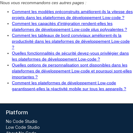
Nous vous recommandons ces autres pages :
Comment les modèles préconstruits améliorent-ils la vitesse des
projets dans les plateformes de développement Low-code ?
Comment les capacités d'intégration rendent-elles les
plateformes de développement Low-code plus polyvalentes ?
Comment les tableaux de bord conviviaux améliorent-ils la
productivité dans les plateformes de développement Low-code
?
Quelles fonctionnalités de sécurité devez-vous privilégier dans
les plateformes de développement Low-code ?
Quelles options de personnalisation sont disponibles dans les
plateformes de développement Low-code et pourquoi sont-elles
importantes ?
Comment les plateformes de développement Low-code
garantissent-elles la réactivité mobile sur tous les appareils ?
Platform
No Code Studio
Low Code Studio