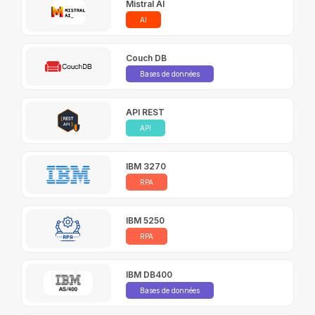
Mistral AI
AI
Couch DB
Bases de données
API REST
API
IBM 3270
RPA
IBM 5250
RPA
IBM DB400
Bases de données