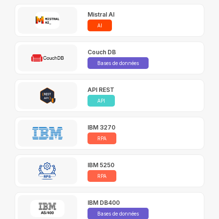
Mistral AI
AI
Couch DB
Bases de données
API REST
API
IBM 3270
RPA
IBM 5250
RPA
IBM DB400
Bases de données