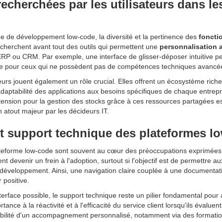
recherchées par les utilisateurs dans le
rme de développement low-code, la diversité et la pertinence des
foncti
recherchent avant tout des outils qui permettent une
personnalisation 
 ERP ou CRM. Par exemple, une interface de glisser-déposer intuitive pe
ême pour ceux qui ne possèdent pas de compétences techniques avancé
eurs jouent également un rôle crucial. Elles offrent un écosystème rich
'adaptabilité des applications aux besoins spécifiques de chaque entrep
ension pour la gestion des stocks grâce à ces ressources partagées es
 atout majeur par les décideurs IT.
n et support technique des plateformes l
lateforme low-code sont souvent au cœur des préoccupations exprimées 
 devenir un frein à l'adoption, surtout si l'objectif est de permettre 
 développement. Ainsi, une navigation claire couplée à une documentat
 positive.
rface possible, le support technique reste un pilier fondamental pour 
tance à la réactivité et à l'efficacité du service client lorsqu'ils éval
bilité d'un accompagnement personnalisé, notamment via des formations