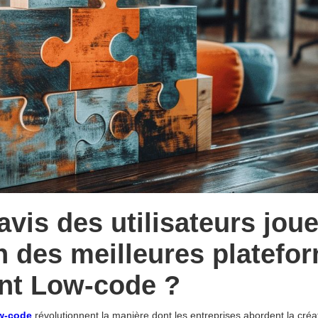
avis des utilisateurs jou
ion des meilleures platefo
nt Low-code ?
w-code
révolutionnent la manière dont les entreprises abordent la créat