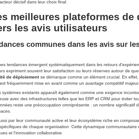
teur décisif dans leur choix final.
s meilleures plateformes de
rs les avis utilisateurs
endances communes dans les avis sur le
aines tendances émergent systématiquement dans les retours d'expérien
rs expriment souvent leur satisfaction ou leurs réserves autour de qu
ité de déploiement
se démarque comme un élément crucial. En effet, 
e est fréquemment mise en avant comme un avantage compétitif majeur
s systèmes existants apparaît également comme une exigence incontou
euse avec des infrastructures telles que les ERP et CRM pour éviter to
 données reste une préoccupation omniprésente : un nombre significatif 
naces.
ussi par leur communauté active et leur écosystème riche en composants 
 spécifiques de chaque organisation. Cette dynamique communautaire e
es et l'innovation collaborative.