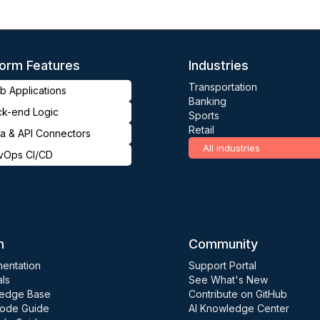
form Features
Industries
Transportation
 Applications
Banking
ck-end Logic
Sports
Retail
a & API Connectors
All industries
vOps CI/CD
n
Community
entation
Support Portal
als
See What's New
edge Base
Contribute on GitHub
ode Guide
AI Knowledge Center