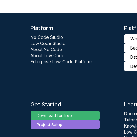
Platform
Plat
No Code Studio
Web
Low Code Studio
Ba
About No Code
About Low Code
Dat
Enterprise Low-Code Platforms
De
Get Started
Lear
Docum
Download for free
Tutori
Project Setup
Knowl
Low C