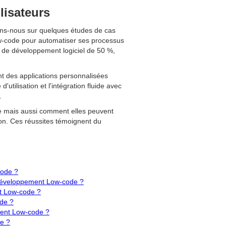
lisateurs
hons-nous sur quelques études de cas
ow-code pour automatiser ses processus
s de développement logiciel de 50 %,
nt des applications personnalisées
'utilisation et l'intégration fluide avec
.
de mais aussi comment elles peuvent
on. Ces réussites témoignent du
code ?
 développement Low-code ?
nt Low-code ?
ode ?
ement Low-code ?
de ?