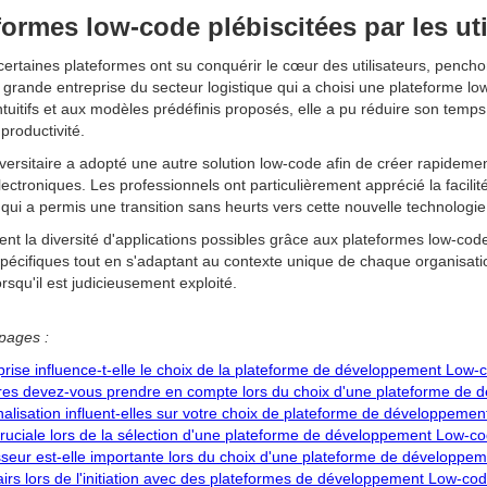
formes low-code plébiscitées par les uti
certaines plateformes ont su conquérir le cœur des utilisateurs, penc
 grande entreprise du secteur logistique qui a choisi une plateforme l
ntuitifs et aux modèles prédéfinis proposés, elle a pu réduire son temp
productivité.
iversitaire a adopté une autre solution low-code afin de créer rapideme
ctroniques. Les professionnels ont particulièrement apprécié la facilité d
qui a permis une transition sans heurts vers cette nouvelle technologie
 la diversité d'applications possibles grâce aux plateformes low-co
pécifiques tout en s'adaptant au contexte unique de chaque organisati
rsqu'il est judicieusement exploité.
pages :
prise influence-t-elle le choix de la plateforme de développement Low-
ires devez-vous prendre en compte lors du choix d'une plateforme de
lisation influent-elles sur votre choix de plateforme de développeme
e cruciale lors de la sélection d'une plateforme de développement Low-c
isseur est-elle importante lors du choix d'une plateforme de développ
airs lors de l'initiation avec des plateformes de développement Low-co