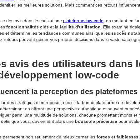
 identifier les meilleures solutions. Mais comment ces retours influencen
nce des avis dans le choix d’une
plateforme low-code
, en mettant en lum
 les
fonctionnalités clés
et la
facilité d'utilisation
. Elle examine éga
es et détermine les
tendances
communes ainsi que les
succès notab
x retours peuvent guider vos propres décisions dans le vaste catalogu
s avis des utilisateurs dans 
 développement low-code
luencent la perception des plateformes
r des stratégies d’entreprise ; choisir la bonne plateforme de dévelo
 déterminant en offrant une perspective authentique et souvent nuancée sur
viguer parmi une multitude de solutions, chacune promettant monts et 
 défis que vous, deviennent alors une
boussole précieuse
pour évalu
urs permettent non seulement de mieux cerner les
forces et faiblesses