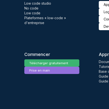
Low code studio
App
No code
Log
Low code
Plateformes « low-code »
Con
d'entreprise
De
Commencer
Appr
Docum
Télécharger gratuitement
Tutori
Prise en main
Base 
Guide
Guide