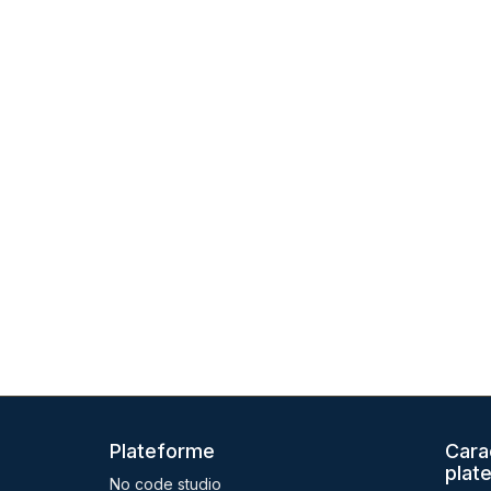
Plateforme
Cara
plat
No code studio