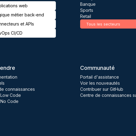
Banque
lications web
Sports
ique métier back-end
Retail
necteurs et APIs
Tous les secteurs
vOps CI/CD
endre
Communauté
entation
Portail d'assistance
els
Voir les nouveautés
de connaissances
Contribuer sur GitHub
 Low Code
Centre de connaissances sur
 No Code