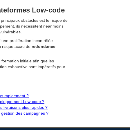
lateformes Low-code
principaux obstacles est le risque de
oppement, ils nécessitent néanmoins
vulnérables.
'une prolifération incontrôlée
 un risque accru de
redondance
formation initiale afin que les
ion exhaustive sont impératifs pour
.
us rapidement ?
développement Low-code ?
 livraisons plus rapides ?
a gestion des campagnes ?