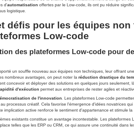
s d'
automatisation
offertes par le Low-code, ils ont pu réduire signif
sus logistique.
t défis pour les équipes non
lateformes Low-code
sation des plateformes Low-code pour d
porté un souffle nouveau aux équipes non techniques, leur offrant un
 les nombreux avantages, on peut noter la
réduction drastique du te
uvent concevoir et déployer des solutions en quelques jours seulement, 
rapidité d'exécution
permet aux entreprises de rester agiles et réacti
émocratisation de l'innovation
. Les plateformes Low-code permettent
au processus créatif. Cela favorise l'émergence d'idées novatrices qu
te implication active renforce le sentiment d'appartenance et stimule la
tèmes existants constitue un avantage incontestable. Les plateformes
n place telles que les ERP ou CRM, ce qui assure une continuité dans le