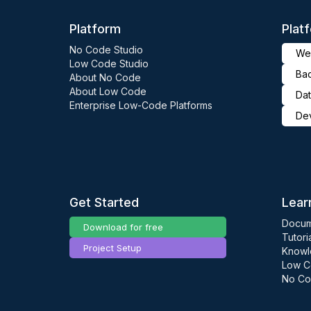
Platform
Plat
No Code Studio
Web
Low Code Studio
Ba
About No Code
About Low Code
Dat
Enterprise Low-Code Platforms
De
Get Started
Lear
Docum
Download for free
Tutori
Project Setup
Knowl
Low C
No Co