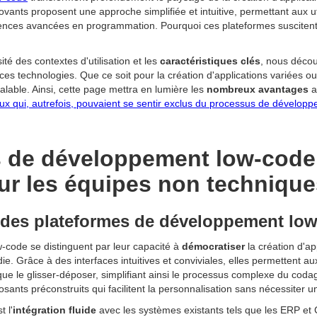
vants proposent une approche simplifiée et intuitive, permettant aux ut
ces avancées en programmation. Pourquoi ces plateformes suscitent-el
sité des contextes d'utilisation et les
caractéristiques clés
, nous déco
 ces technologies. Que ce soit pour la création d'applications variées ou
lable. Ainsi, cette page mettra en lumière les
nombreux avantages
a
ux qui, autrefois, pouvaient se sentir exclus du processus de développ
 de développement low-code 
our les équipes non techniqu
s des plateformes de développement lo
code se distinguent par leur capacité à
démocratiser
la création d'a
. Grâce à des interfaces intuitives et conviviales, elles permettent au
s que le glisser-déposer, simplifiant ainsi le processus complexe du cod
sants préconstruits qui facilitent la personnalisation sans nécessiter
 l'
intégration fluide
avec les systèmes existants tels que les ERP et 