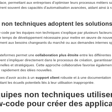
place, permettant aux entreprises d'optimiser leurs processus métiers s
frent souvent des capacités d'automatisation avancées, aidant ainsi à rat
 non techniques adoptent les solution
w-code par les équipes non techniques s'explique par plusieurs facteurs
le temps de développement nécessaire pour mettre en œuvre de nouvell
ement aux besoins changeants du marché ou aux demandes internes spéc
 plateformes permet une
collaboration plus étroite
entre les différentes
ent s'impliquer directement dans le processus de création, garantissant
nelles et stratégiques. Cette approche collaborative favorise égalemen
er rapidement des idées nouvelles.
ipes d'avoir accès à un
support client
robuste et à une documentation cl
tant les écueils potentiels liés à leur utilisation inappropriée.
ipes non techniques utilisen
-code pour créer des applic