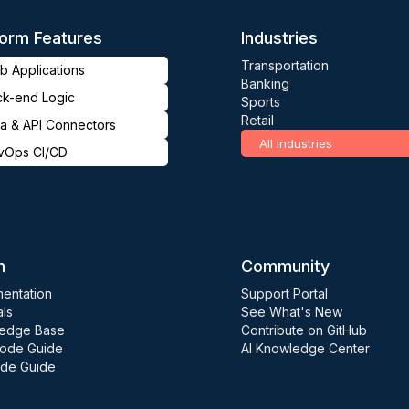
form Features
Industries
Transportation
 Applications
Banking
ck-end Logic
Sports
Retail
a & API Connectors
All industries
vOps CI/CD
n
Community
entation
Support Portal
als
See What's New
edge Base
Contribute on GitHub
ode Guide
AI Knowledge Center
de Guide