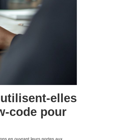
tilisent-elles
w-code pour
ons en ouvrant leurs portes aux