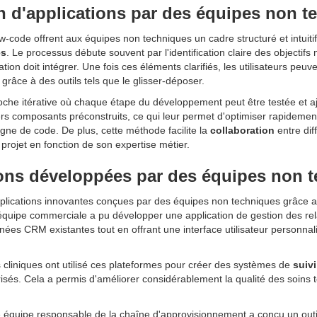
n d'applications par des équipes non t
ode offrent aux équipes non techniques un cadre structuré et intuitif
es
. Le processus débute souvent par l'identification claire des objectifs 
ation doit intégrer. Une fois ces éléments clarifiés, les utilisateurs peuv
n grâce à des outils tels que le glisser-déposer.
che itérative où chaque étape du développement peut être testée et a
 composants préconstruits, ce qui leur permet d'optimiser rapidement l
ligne de code. De plus, cette méthode facilite la
collaboration
entre dif
projet en fonction de son expertise métier.
ons développées par des équipes non 
pplications innovantes conçues par des équipes non techniques grâce
équipe commerciale a pu développer une application de gestion des rela
nnées CRM existantes tout en offrant une interface utilisateur personna
 cliniques ont utilisé ces plateformes pour créer des systèmes de
suivi
és. Cela a permis d'améliorer considérablement la qualité des soins to
ne équipe responsable de la chaîne d'approvisionnement a conçu un outil i