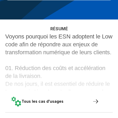
RÉSUMÉ
Voyons pourquoi les ESN adoptent le Low
code afin de répondre aux enjeux de
transformation numérique de leurs clients.
01. Réduction des coûts et accélération
de la livraison.
De nos jours, il est essentiel de réduire le
temps qui s'écoule entre l'expression des
besoins de l'entreprise et leur réalisation à
Tous les cas d'usages
l'aide d'outils et de projets. Le principal
avantage de Low code réside dans la