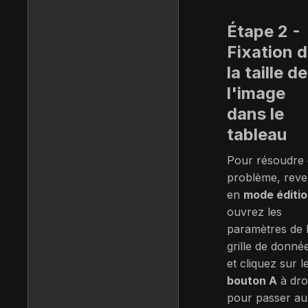
Étape 2 -
Fixation 
la taille de
l'image
dans le
tableau
Pour résoudre
problème, rev
en
mode éditi
ouvrez les
paramètres de 
grille de donné
et cliquez sur l
bouton A
à dro
pour passer au